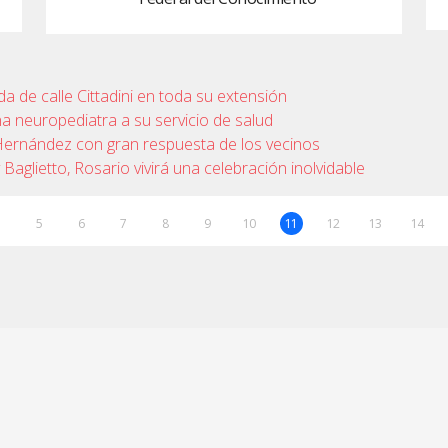
da de calle Cittadini en toda su extensión
 neuropediatra a su servicio de salud
 Hernández con gran respuesta de los vecinos
 Baglietto, Rosario vivirá una celebración inolvidable
5
6
7
8
9
10
11
12
13
14