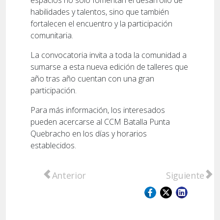
espacios no solo fomentan el desarrollo de
habilidades y talentos, sino que también
fortalecen el encuentro y la participación
comunitaria.
La convocatoria invita a toda la comunidad a
sumarse a esta nueva edición de talleres que
año tras año cuentan con una gran
participación.
Para más información, los interesados
pueden acercarse al CCM Batalla Punta
Quebracho en los días y horarios
establecidos.
Artículo anterior: La Municipalidad impulsa 
Artículo sigu
Anterior
Siguiente