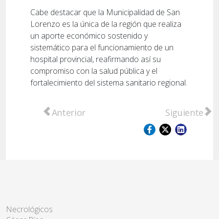
Cabe destacar que la Municipalidad de San
Lorenzo es la única de la región que realiza
un aporte económico sostenido y
sistemático para el funcionamiento de un
hospital provincial, reafirmando así su
compromiso con la salud pública y el
fortalecimiento del sistema sanitario regional.
Artículo anterior: Viento sur trajo alivio t
Artículo sig
Anterior
Siguiente
Necrológicos