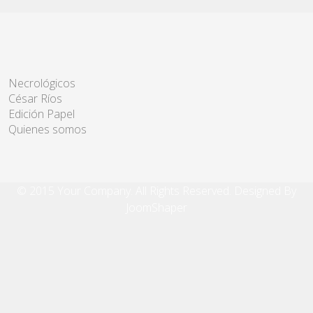
Necrológicos
César Ríos
Edición Papel
Quienes somos
© 2015 Your Company. All Rights Reserved. Designed By
JoomShaper