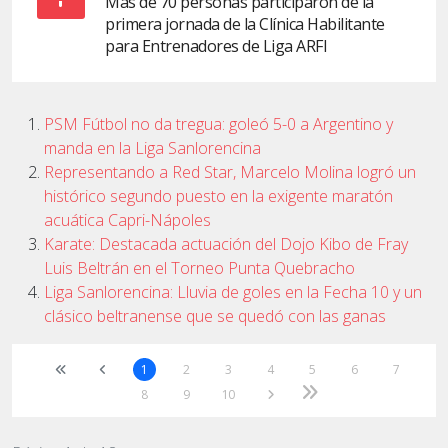
Más de 70 personas participaron de la
primera jornada de la Clínica Habilitante
para Entrenadores de Liga ARFI
PSM Fútbol no da tregua: goleó 5-0 a Argentino y
manda en la Liga Sanlorencina
Representando a Red Star, Marcelo Molina logró un
histórico segundo puesto en la exigente maratón
acuática Capri-Nápoles
Karate: Destacada actuación del Dojo Kibo de Fray
Luis Beltrán en el Torneo Punta Quebracho
Liga Sanlorencina: Lluvia de goles en la Fecha 10 y un
clásico beltranense que se quedó con las ganas
1
2
3
4
5
6
7
8
9
10