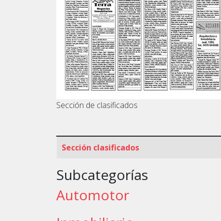
Sección de clasificados
Artículos
Título
Veces visto
Sección clasificados
Subcategorías
Automotor