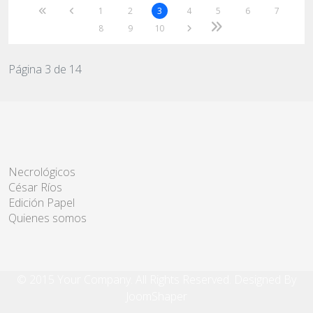
1
2
3
4
5
6
7
8
9
10
Página 3 de 14
Necrológicos
César Ríos
Edición Papel
Quienes somos
© 2015 Your Company. All Rights Reserved. Designed By
JoomShaper