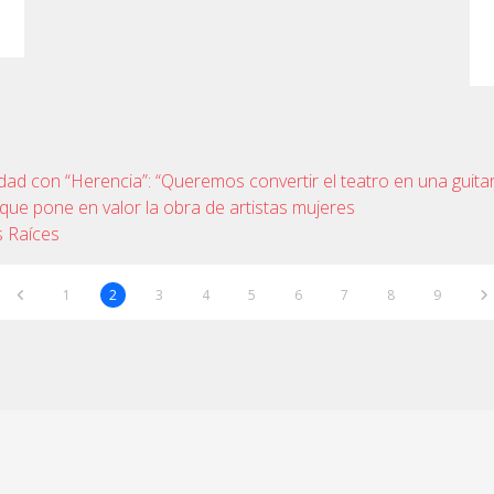
iudad con “Herencia”: “Queremos convertir el teatro en una guit
que pone en valor la obra de artistas mujeres
s Raíces
1
2
3
4
5
6
7
8
9