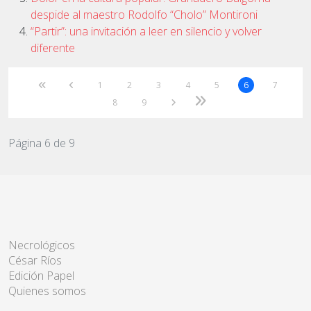
despide al maestro Rodolfo “Cholo” Montironi
“Partir”: una invitación a leer en silencio y volver
diferente
1
2
3
4
5
6
7
8
9
Página 6 de 9
Necrológicos
César Ríos
Edición Papel
Quienes somos