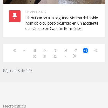
06 Abril 2026
Identificaron a la segunda víctima del doble
homicidio culposo ocurrido en un accidente
de tránsito en Capitán Bermúdez
43
44
45
46
47
48
49
50
51
52
Página 48 de 145
Necrológicos