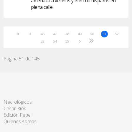
amenazó a vecinos y efectuó disparos en
plena calle
46
47
48
49
50
51
52
53
54
55
Página 51 de 145
Necrológicos
César Ríos
Edición Papel
Quienes somos