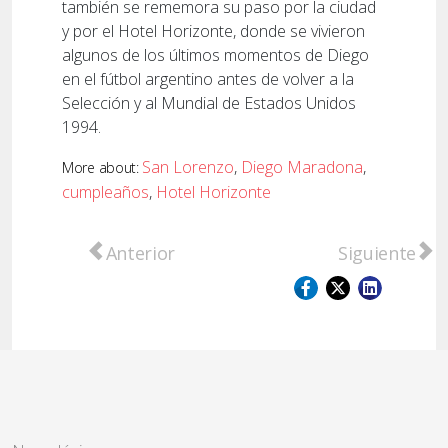
también se rememora su paso por la ciudad
y por el Hotel Horizonte, donde se vivieron
algunos de los últimos momentos de Diego
en el fútbol argentino antes de volver a la
Selección y al Mundial de Estados Unidos
1994.
San Lorenzo
,
Diego Maradona
,
More about:
cumpleaños
,
Hotel Horizonte
Artículo anterior: Racing empató con Flam
Artículo sigu
Anterior
Siguiente