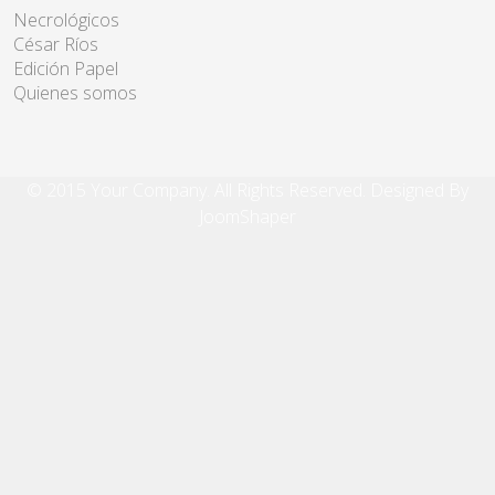
Necrológicos
César Ríos
Edición Papel
Quienes somos
© 2015 Your Company. All Rights Reserved. Designed By
JoomShaper