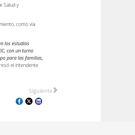
e Salud y
imiento, como vía
n los estudios
CIC, con un turno
po para las familias,
presó el intendente
nicipal de Adultos Mayores
Artículo siguiente: Con la participación d
Siguiente