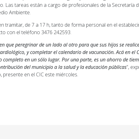
o. Las tareas están a cargo de profesionales de la Secretaría d
edio Ambiente.
 tramitar, de 7 a 17 h, tanto de forma personal en el establec
to con el teléfono 3476 242593.
n que peregrinar de un lado al otro para que sus hijos se realice
 cardiológico, y completar el calendario de vacunación. Acá en el 
 completo en un sólo lugar. Por una parte, es un ahorro de tiem
ontribución del municipio a la salud y la educación públicas
”, ex
presente en el CIC este miércoles.
ior: ¡Todos disfrutan del Poli!: comenzó la Colonia Mu