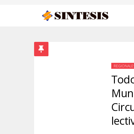
REGIONALE
Todo
Muni
Circ
lecti