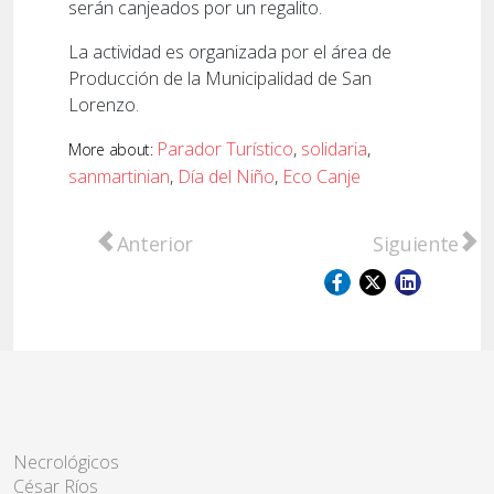
serán canjeados por un regalito.
La actividad es organizada por el área de
Producción de la Municipalidad de San
Lorenzo.
Parador Turístico
,
solidaria
,
More about:
sanmartinian
,
Día del Niño
,
Eco Canje
Artículo anterior: Avanzan las obras de rem
Artículo sig
Anterior
Siguiente
Necrológicos
César Ríos