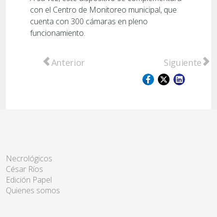
con el Centro de Monitoreo municipal, que
cuenta con 300 cámaras en pleno
funcionamiento.
Artículo anterior: Comenzaron las obras de
Artículo sigu
Anterior
Siguiente
Necrológicos
César Ríos
Edición Papel
Quienes somos