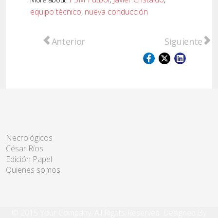
equipo técnico
,
nueva conducción
Artículo anterior: San Lorenzo vibró con un
Artículo sigu
Anterior
Siguiente
Necrológicos
César Ríos
Edición Papel
Quienes somos
© 2015 Your Company. All Rights Reserved. Designed By