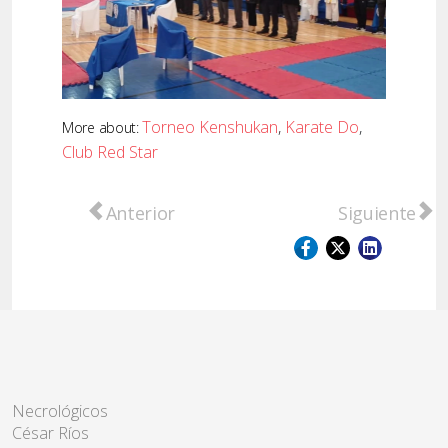
Torneo Kenshukan
,
Karate Do
,
More about:
Club Red Star
Artículo anterior: Valentina Nipoti: esfuer
Artículo sigu
Anterior
Siguiente
Necrológicos
César Ríos