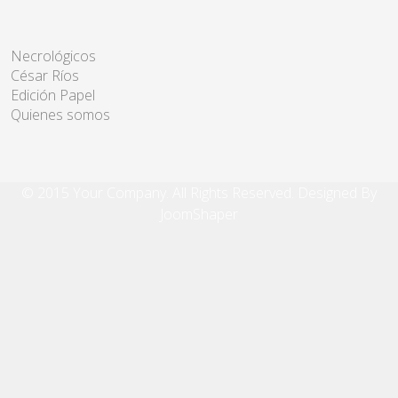
Necrológicos
César Ríos
Edición Papel
Quienes somos
© 2015 Your Company. All Rights Reserved. Designed By
JoomShaper