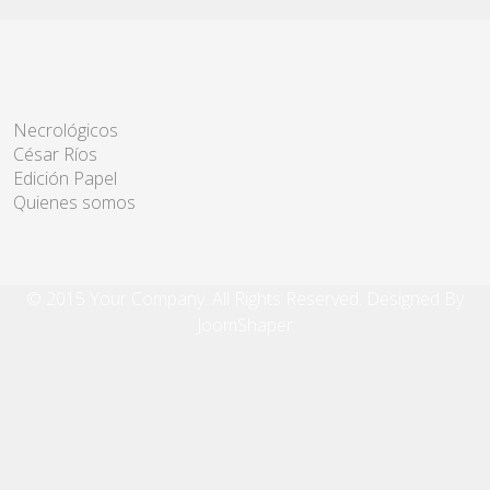
Necrológicos
César Ríos
Edición Papel
Quienes somos
© 2015 Your Company. All Rights Reserved. Designed By
JoomShaper