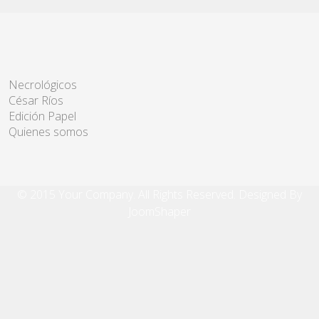
Necrológicos
César Ríos
Edición Papel
Quienes somos
© 2015 Your Company. All Rights Reserved. Designed By
JoomShaper