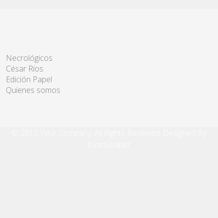
Necrológicos
César Ríos
Edición Papel
Quienes somos
© 2015 Your Company. All Rights Reserved. Designed By
JoomShaper