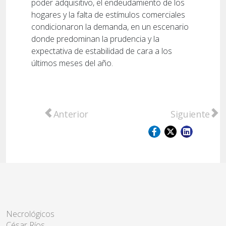
poder adquisitivo, el endeudamiento de los
hogares y la falta de estímulos comerciales
condicionaron la demanda, en un escenario
donde predominan la prudencia y la
expectativa de estabilidad de cara a los
últimos meses del año.
Artículo anterior: La Bolsa de Comercio de
Artículo sigu
Anterior
Siguiente
Necrológicos
César Ríos