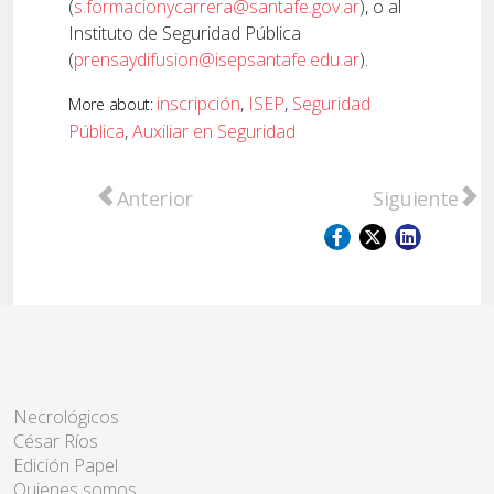
(
s.formacionycarrera@santafe.gov.ar
), o al
Instituto de Seguridad Pública
(
prensaydifusion@isepsantafe.edu.ar
).
inscripción
,
ISEP
,
Seguridad
More about:
Pública
,
Auxiliar en Seguridad
Artículo anterior: Proyectos pedagógicos y 
Artículo sigu
Anterior
Siguiente
Necrológicos
César Ríos
Edición Papel
Quienes somos