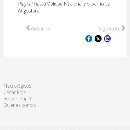
Playita" hasta Vialidad Nacional y el barrio La
Angostura.
Artículo anterior: Droga en cajones con be
Artículo sigu
Anterior
Siguiente
Necrológicos
César Ríos
Edición Papel
Quienes somos