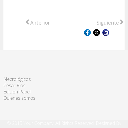
Artículo anterior: Puerto Gaboto inició la 
Artículo sigu
Anterior
Siguiente
Necrológicos
César Ríos
Edición Papel
Quienes somos
© 2015 Your Company. All Rights Reserved. Designed By