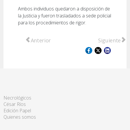
Ambos individuos quedaron a disposición de
la Justicia y fueron trasladados a sede policial
para los procedimientos de rigor.
Artículo anterior: Condenaron a 13 años de
Artículo sig
Anterior
Siguiente
Necrológicos
César Ríos
Edición Papel
Quienes somos