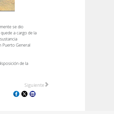
rmente se dio
o quede a cargo de la
 sustancia
en Puerto General
isposición de la
n 50 mil dólares
Artículo siguiente: Alerta en la región: ad
Siguiente