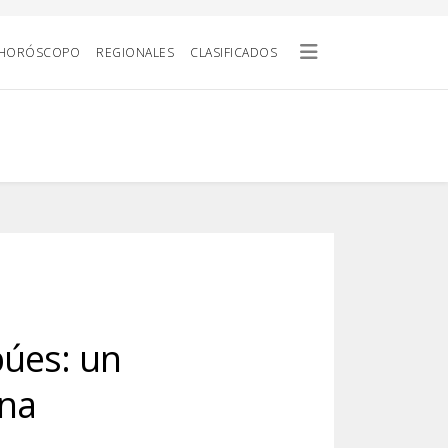
HORÓSCOPO
REGIONALES
CLASIFICADOS
búes: un
ína