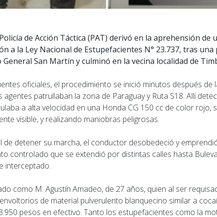
Policía de Acción Táctica (PAT) derivó en la aprehensión de 
ón a la Ley Nacional de Estupefacientes N° 23.737, tras una
General San Martín y culminó en la vecina localidad de Tim
ntes oficiales, el procedimiento se inició minutos después de l
s agentes patrullaban la zona de Paraguay y Ruta S18. Allí dete
culaba a alta velocidad en una Honda CG 150 cc de color rojo, 
ente visible, y realizando maniobras peligrosas.
al de detener su marcha, el conductor desobedeció y emprendió 
nto controlado que se extendió por distintas calles hasta Bule
e interceptado.
ficado como M. Agustín Amadeo, de 27 años, quien al ser requis
envoltorios de material pulverulento blanquecino similar a coca
.950 pesos en efectivo. Tanto los estupefacientes como la mot