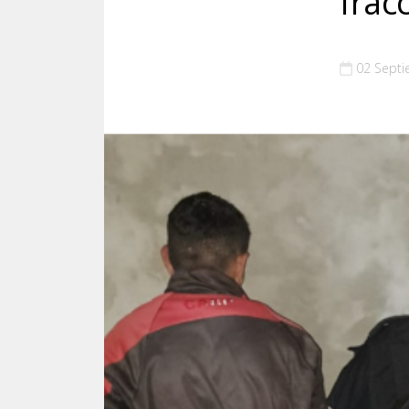
frac
02 Sept