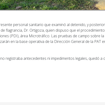
presente personal sanitario que examinó al detenido, y posterio
al de flagrancia, Dr. Ortigoza, quien dispuso que el procedimient
ciones (PDI), área Microtráfico. Las pruebas de campo sobre la
izarán en la base operativa de la Dirección General de la PAT 
 no registraba antecedentes ni impedimentos legales, quedó a d
ior: Otro importante escruche en San Lorenzo: robaro