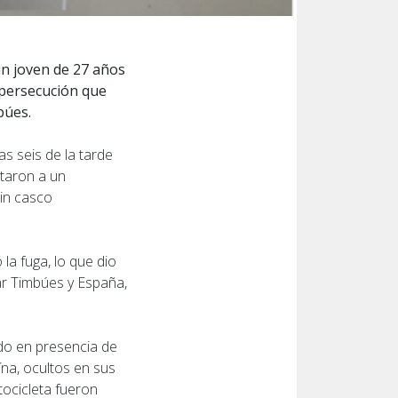
un joven de 27 años
 persecución que
búes.
as seis de la tarde
ctaron a un
sin casco
la fuga, lo que dio
var Timbúes y España,
ado en presencia de
ína, ocultos en sus
ocicleta fueron