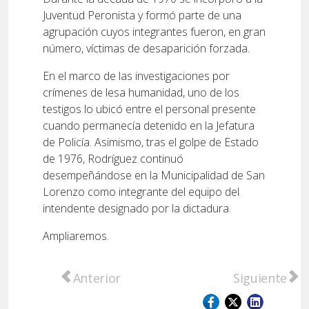
Juventud Peronista y formó parte de una
agrupación cuyos integrantes fueron, en gran
número, víctimas de desaparición forzada.
En el marco de las investigaciones por
crímenes de lesa humanidad, uno de los
testigos lo ubicó entre el personal presente
cuando permanecía detenido en la Jefatura
de Policía. Asimismo, tras el golpe de Estado
de 1976, Rodríguez continuó
desempeñándose en la Municipalidad de San
Lorenzo como integrante del equipo del
intendente designado por la dictadura.
Ampliaremos.
Artículo anterior: Tensión en el sector agr
Artículo sigu
Anterior
Siguiente