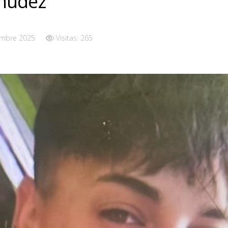
múdez
embre 2025
Visitas: 265