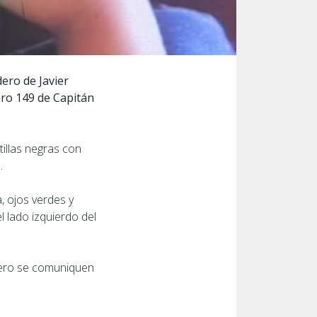
ero de Javier
ero 149 de Capitán
tillas negras con
.
, ojos verdes y
l lado izquierdo del
dero se comuniquen