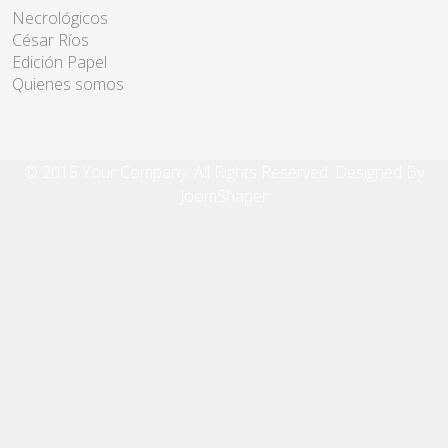
Necrológicos
César Ríos
Edición Papel
Quienes somos
© 2015 Your Company. All Rights Reserved. Designed By
JoomShaper